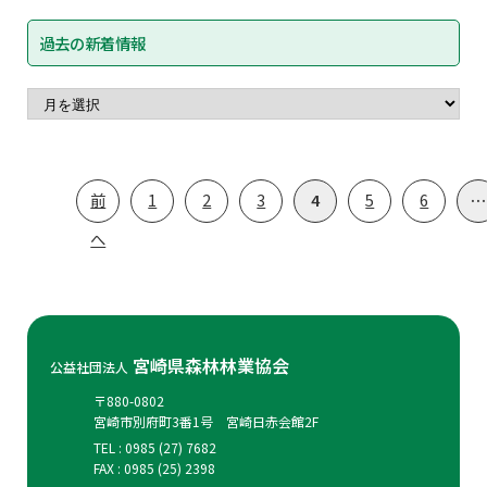
過去の新着情報
投
前
1
2
3
4
5
6
…
稿
へ
の
ペ
ー
ジ
宮崎県森林林業協会
公益社団法人
送
〒880-0802
り
宮崎市別府町3番1号 宮崎日赤会館2F
TEL : 0985 (27) 7682
FAX : 0985 (25) 2398